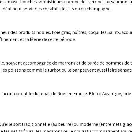
lure des amuse-bouches sophistiqués comme des verrines au saumon fu
idéal pour servir des cocktails festifs ou du champagne.
neur des produits nobles. Foie gras, huîtres, coquilles Saint-Jacq
ffinement et la féerie de cette période.
able, souvent accompagnée de marrons et de purée de pommes de te
 les poissons comme le turbot ou le bar peuvent aussi faire sensat
ncontournable du repas de Noël en France. Bleu d’Auvergne, brie tru
 Qu’elle soit traditionnelle (au beurre) ou moderne (entremets glacé
mme les petits fours, les macarons ou le nougat accompagnent so