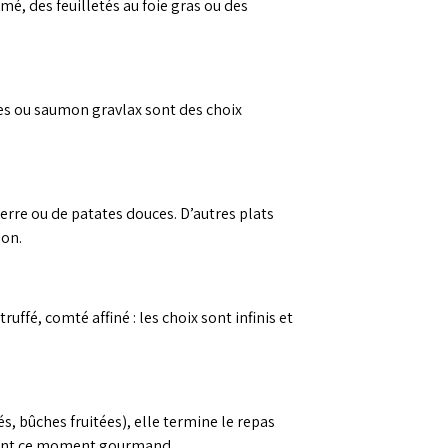
mé, des feuilletés au foie gras ou des
ues ou saumon gravlax sont des choix
rre ou de patates douces. D’autres plats
ion.
ffé, comté affiné : les choix sont infinis et
s, bûches fruitées), elle termine le repas
uvent ce moment gourmand.