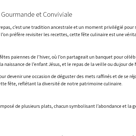
n Gourmande et Conviviale
repas, c’est une tradition ancestrale et un moment privilégié pour s
’on préfère revisiter les recettes, cette fête culinaire est une véri
fêtes païennes de l’hiver, où l’on partageait un banquet pour céléb
la naissance de l’enfant Jésus, et le repas de la veille ou du jour d
 pour devenir une occasion de déguster des mets raffinés et de se réj
e fête, reflétant la diversité de notre patrimoine culinaire.
mposé de plusieurs plats, chacun symbolisant l’abondance et la gé