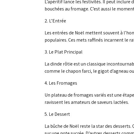
L’apéritif lance les festivités. Il peut inc
bouchées au fromage. C’est aussi le moment 
2. L’Entrée
Les entrées de Noël mettent souvent à l’hon
populaires. Ces mets raffinés incarnent le ra
3. Le Plat Principal
La dinde rôtie est un classique incontourn
comme le chapon farci, le gigot d’agneau ou
4. Les Fromages
Un plateau de fromages variés est une étape i
ravissent les amateurs de saveurs lactées.
5. Le Dessert
La bûche de Noël reste la star des desserts.
sur une note sucrée. D’autres desserts co