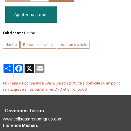
Ajouter au panier
Fabricant :
Haribo
Haribo
Bonbon individuel
bonbon sachets
Partager
Facebook
X
Email
Minimum de commande 69€. Livraison gratuite à domicile ou en point
relais, grâce à nos partenaires DPD et Chronopost.
Cevennes Terroir
www.colisgastronomiques.com
Florence Michard