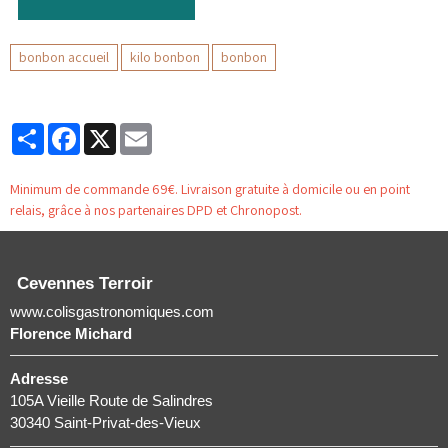
bonbon accueil
kilo bonbon
bonbon
Partager
Facebook
X
Email
Minimum de commande 69€. Livraison gratuite à domicile ou en point
relais, grâce à nos partenaires DPD et Chronopost.
Cevennes Terroir
www.colisgastronomiques.com
Florence Michard
Adresse
105A Vieille Route de Salindres
30340 Saint-Privat-des-Vieux