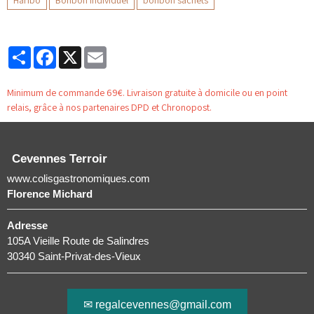
Haribo
Bonbon individuel
bonbon sachets
Partager
Facebook
X
Email
Minimum de commande 69€. Livraison gratuite à domicile ou en point
relais, grâce à nos partenaires DPD et Chronopost.
Cevennes Terroir
www.colisgastronomiques.com
Florence Michard
Adresse
105A Vieille Route de Salindres
30340 Saint-Privat-des-Vieux
✉ regalcevennes@gmail.com