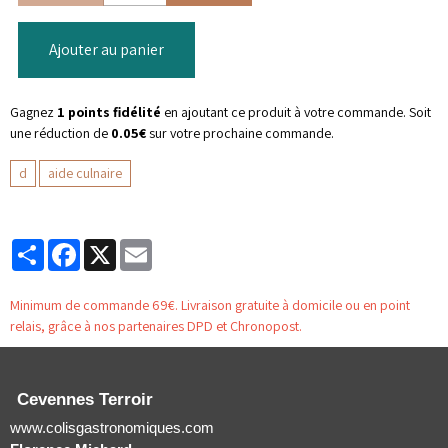
Ajouter au panier
Gagnez
1 points fidélité
en ajoutant ce produit à votre commande. Soit
une réduction de
0.05€
sur votre prochaine commande.
d
aide culnaire
Partager
Facebook
X
Email
Minimum de commande 69€. Livraison gratuite à domicile ou en point
relais, grâce à nos partenaires DPD et Chronopost.
Cevennes Terroir
www.colisgastronomiques.com