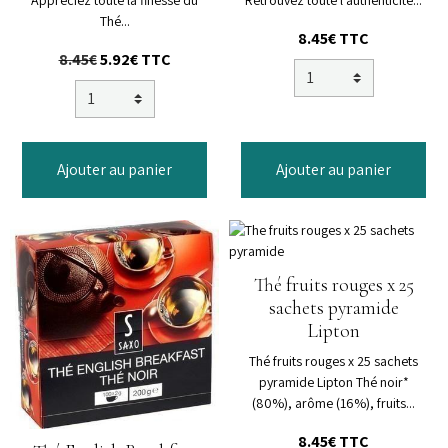
Appréciez toute la finesse du
Retrouvez toute l’authenticité...
Thé...
8.45€
TTC
8.45€
5.92€
TTC
Ajouter au panier
Ajouter au panier
Thé fruits rouges x 25
sachets pyramide
Lipton
Thé fruits rouges x 25 sachets
pyramide Lipton Thé noir*
(80%), arôme (16%), fruits...
8.45€
TTC