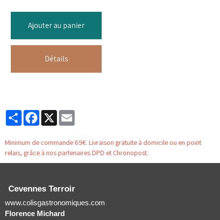
Ajouter au panier
Détails
Partager
Facebook
X
Email
Minimum de commande 69€. Livraison gratuite à domicile ou en point
relais, grâce à nos partenaires DPD et Chronopost.
Cevennes Terroir
www.colisgastronomiques.com
Florence Michard