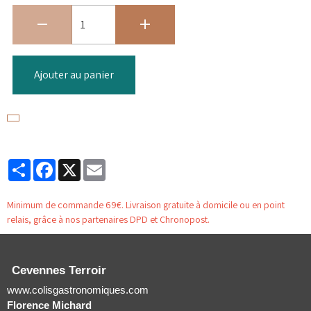
Ajouter au panier
Partager
Facebook
X
Email
Minimum de commande 69€. Livraison gratuite à domicile ou en point
relais, grâce à nos partenaires DPD et Chronopost.
Cevennes Terroir
www.colisgastronomiques.com
Florence Michard