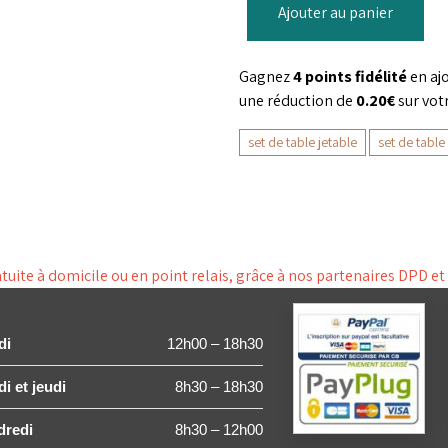
Ajouter au panier
Gagnez
4 points fidélité
en aj
une réduction de
0.20€
sur vot
set de table jetable
set de table
ite à domicile ou en point relais, grâce à nos partenaires DPD e
di
12h00 – 18h30
i et jeudi
8h30 – 18h30
dredi
8h30 – 12h00