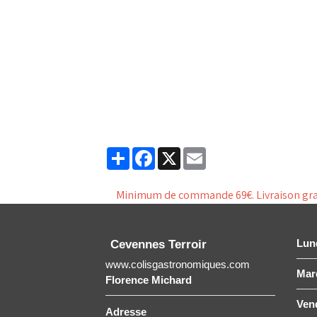
Partager
Facebook
X
Email
Minimum de commande 69€. Livraison gratu
Lun
Cevennes Terroir
www.colisgastronomiques.com
Mard
Florence Michard
Ven
Adresse