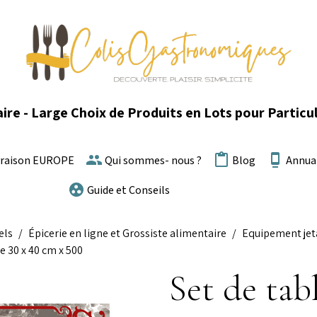
ire - Large Choix de Produits en Lots pour Particul
vraison EUROPE
Qui sommes- nous ?
Blog
Annua
Guide et Conseils
els
Épicerie en ligne et Grossiste alimentaire
Equipement jeta
e 30 x 40 cm x 500
Set de tab