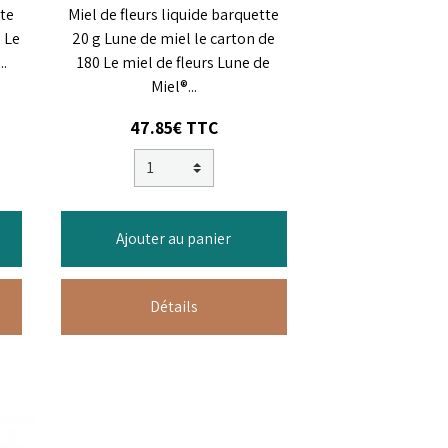
tte
Miel de fleurs liquide barquette
0 Le
20 g Lune de miel le carton de
..
180 Le miel de fleurs Lune de
Miel®...
47.85€ TTC
Ajouter au panier
Détails