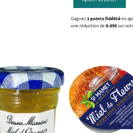
Gagnez
1 points fidélité
en aj
une réduction de
0.05€
sur vot