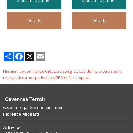
Ajouter au panier
Ajouter au panier
Détails
Détails
Partager
Facebook
X
Email
Minimum de commande 69€. Livraison gratuite à domicile ou en point
relais, grâce à nos partenaires DPD et Chronopost.
Cevennes Terroir
www.colisgastronomiques.com
Florence Michard
Adresse