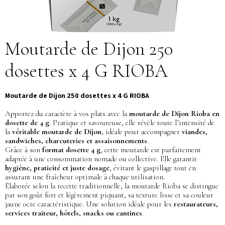
Moutarde de Dijon 250
dosettes x 4 G RIOBA
Moutarde de Dijon 250 dosettes x 4 G RIOBA
Apportez du caractère à vos plats avec la
moutarde de Dijon Rioba en
dosette de 4 g
. Pratique et savoureuse, elle révèle toute l’intensité de
la
véritable moutarde de Dijon
, idéale pour accompagner
viandes,
sandwiches, charcuteries et assaisonnements
.
Grâce à son
format dosette 4 g
, cette moutarde est parfaitement
adaptée à une consommation nomade ou collective. Elle garantit
hygiène, praticité et juste dosage
, évitant le gaspillage tout en
assurant une fraîcheur optimale à chaque utilisation.
Élaborée selon la recette traditionnelle, la moutarde Rioba se distingue
par son goût fort et légèrement piquant, sa texture lisse et sa couleur
jaune ocre caractéristique. Une solution idéale pour les
restaurateurs,
services traiteur, hôtels, snacks ou cantines
.