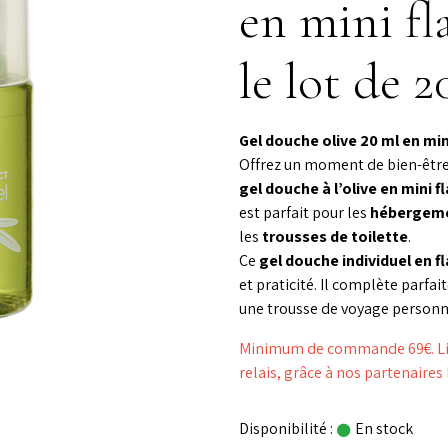
en mini fl
le lot de 2
Gel douche olive 20 ml en mini
Offrez un moment de bien-être
gel douche à l’olive en mini f
est parfait pour les
hébergeme
les
trousses de toilette
.
Ce
gel douche individuel en f
et praticité. Il complète parfa
une trousse de voyage personn
Minimum de commande 69€. Livr
relais, grâce à nos partenaire
Disponibilité :
En stock