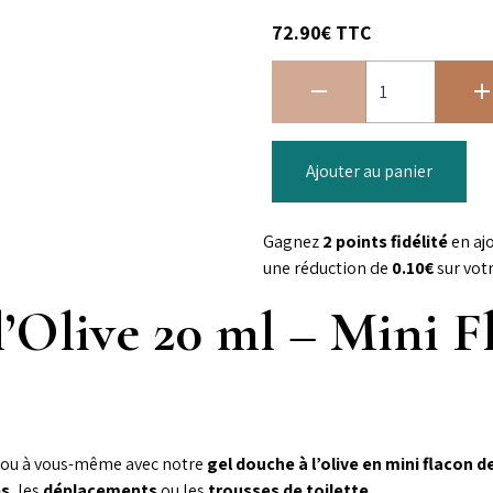
72.90€ TTC
Ajouter au panier
Gagnez
2 points fidélité
en aj
une réduction de
0.10€
sur vot
’Olive 20 ml – Mini F
s ou à vous-même avec notre
gel douche à l’olive en mini flacon d
es
, les
déplacements
ou les
trousses de toilette
.