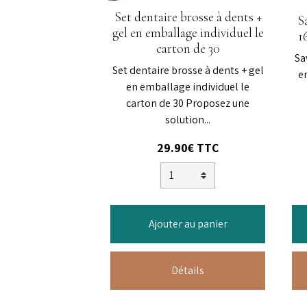
Set dentaire brosse à dents +
S
gel en emballage individuel le
1
carton de 30
Sa
Set dentaire brosse à dents + gel
e
en emballage individuel le
carton de 30 Proposez une
solution...
29.90€ TTC
Ajouter au panier
Détails