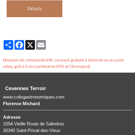
Détails
Partager
Facebook
X
Email
Minimum de commande 69€. Livraison gratuite à domicile ou en point
relais, grâce à nos partenaires DPD et Chronopost.
Cevennes Terroir
www.colisgastronomiques.com
Florence Michard
Adresse
105A Vieille Route de Salindres
30340 Saint-Privat-des-Vieux