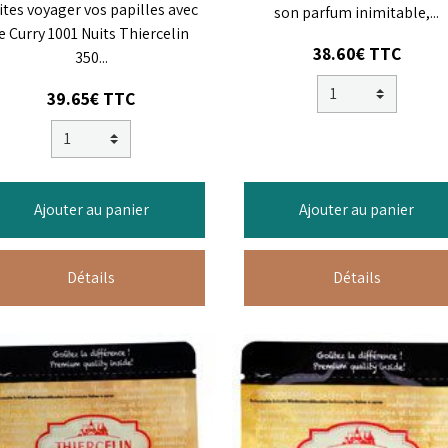
ites voyager vos papilles avec
son parfum inimitable,...
le Curry 1001 Nuits Thiercelin
38.60€ TTC
350...
39.65€ TTC
Ajouter au panier
Ajouter au panier
Détails
Détails