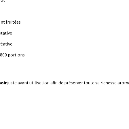
pot
nt fruitées
stative
réative
 800 portions
noir
juste avant utilisation afin de préserver toute sa richesse aroma