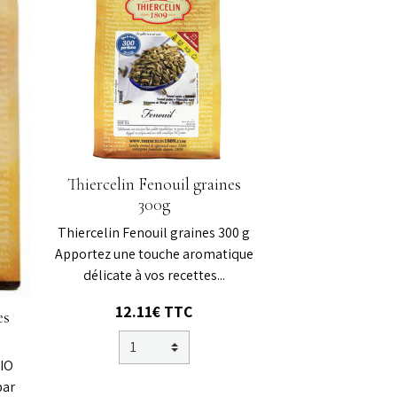
Thiercelin Fenouil graines
300g
Thiercelin Fenouil graines 300 g
Apportez une touche aromatique
délicate à vos recettes...
12.11€ TTC
es
BIO
par