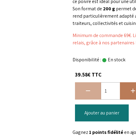
ce poivre est idéal pour une ut
Son format de
200 g
permet de
rend particulièrement adapté a
traiteurs, collectivités et cui
Minimum de commande 69€. Livr
relais, grâce à nos partenaire
Disponibilité :
En stock
39.58€ TTC
Ajouter au panier
Gagnez
1 points fidélité
en aj