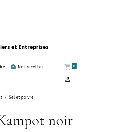
iers et Entreprises
0
ire
Nos recettes
nt
Sel et poivre
 Kampot noir