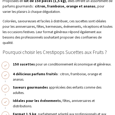
Proposées en
lot de 150 pièces (1,5 kg)
, elles offrent un assortiment de
parfums gourmands :
citron, framboise, orange et ananas
, pour
varier les plaisirs à chaque dégustation.
Colorées, savoureuses et faciles à distribuer, ces sucettes sont idéales
pour les anniversaires, fêtes, kermesses, événements, réceptions et toutes
les occasions festives. Leur format généreux répond également aux
besoins des professionnels souhaitant proposer des confiseries de
qualité.
Pourquoi choisir les Crestipops Sucettes aux Fruits ?
150 sucettes
pour un conditionnement économique et généreux.
4 délicieux parfums fruités
: citron, framboise, orange et
ananas.
Saveurs gourmandes
appréciées des enfants comme des
adultes.
Idéales pour les événements
, fêtes, anniversaires et
distributions.
Format 1,5 kg
, parfaitement adapté aux professionnels et aux