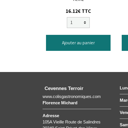
16.12€
TTC
Ajouter au panier
Lun
Cevennes Terroir
www.colisgastronomiques.com
Mard
Florence Michard
Ven
Adresse
105A Vieille Route de Salindres
Sam