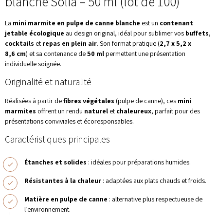
blanche Solia – 50 ml (lot de 100)
La
mini marmite en pulpe de canne blanche
est un
contenant
jetable écologique
au design original, idéal pour sublimer vos
buffets
,
cocktails
et
repas en plein air
. Son format pratique (
2,7 x 5,2 x
8,6 cm
) et sa contenance de
50 ml
permettent une présentation
individuelle soignée.
Originalité et naturalité
Réalisées à partir de
fibres végétales
(pulpe de canne), ces
mini
marmites
offrent un rendu
naturel
et
chaleureux
, parfait pour des
présentations conviviales et écoresponsables.
Caractéristiques principales
Étanches et solides
: idéales pour préparations humides.
Résistantes à la chaleur
: adaptées aux plats chauds et froids.
Matière en pulpe de canne
: alternative plus respectueuse de
l’environnement.