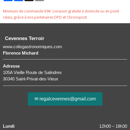
Minimum de commande 69€. Livraison gratuite à domicile ou en point
relais, grâce à nos partenaires DPD et Chronopost.
Cevennes Terroir
www.colisgastronomiques.com
Florence Michard
Adresse
105A Vieille Route de Salindres
30340 Saint-Privat-des-Vieux
✉ regalcevennes@gmail.com
Lundi
12h00 – 18h30