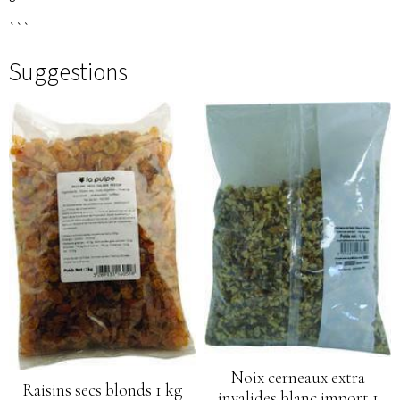
```
Suggestions
Noix cerneaux extra
Raisins secs blonds 1 kg
invalides blanc import 1