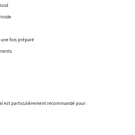
roid
froide
 une fois préparé
ements
al est particulièrement recommandé pour :