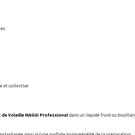
res
e et collective
 de Volaille MAGGI Professional
dans un liquide froid ou bouill
nstantanée ainsi qu'une parfaite homogénéité de la préparation.