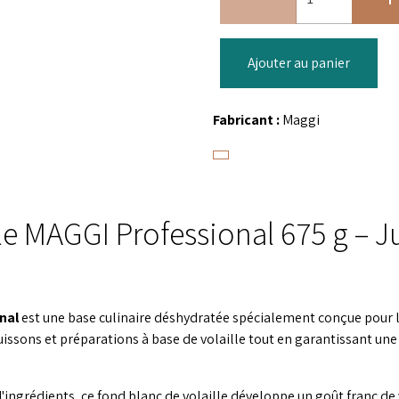
Ajouter au panier
Fabricant :
Maggi
le MAGGI Professional 675 g – Ju
nal
est une base culinaire déshydratée spécialement conçue pour l
uissons et préparations à base de volaille tout en garantissant une
'ingrédients, ce fond blanc de volaille développe un goût franc de v