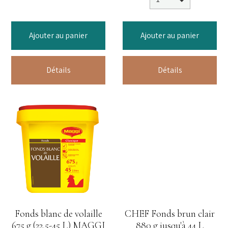
Ajouter au panier
Ajouter au panier
Détails
Détails
CHEF Fonds brun clair
880 g jusqu'à 44 L
CHEF Fonds brun clair 880 g
jusqu'à 44 L 1) Délayer le
produit dans le liquide
bouillant...
31.44€ TTC
Fonds blanc de volaille
675 g (22,5-45 L) MAGGI