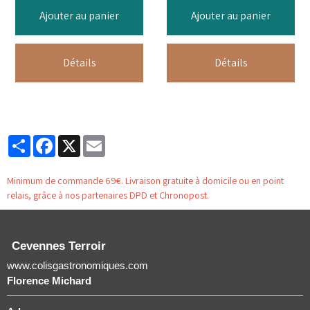
Ajouter au panier
Ajouter au panier
Détails
Détails
Partager
Facebook
X
Email
Minimum de commande 69€. Livraison gratuite à domicile ou en point
relais, grâce à nos partenaires DPD et Chronopost.
Cevennes Terroir
www.colisgastronomiques.com
Florence Michard